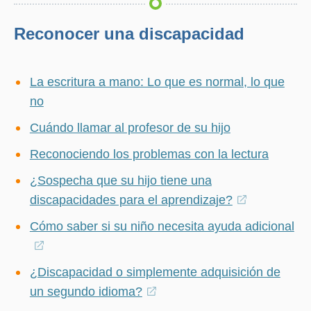
Reconocer una discapacidad
La escritura a mano: Lo que es normal, lo que
no
Cuándo llamar al profesor de su hijo
Reconociendo los problemas con la lectura
¿Sospecha que su hijo tiene una
discapacidades para el aprendizaje?
(opens
in
Cómo saber si su niño necesita ayuda adicional
a
(opens
new
in
¿Discapacidad o simplemente adquisición de
window)
a
un segundo idioma?
(opens
new