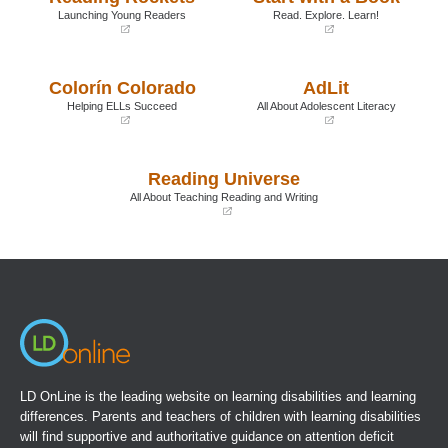
Launching Young Readers
Read. Explore. Learn!
(opens
(opens
in
in
a
a
Colorín Colorado
AdLit
new
new
window)
window)
Helping ELLs Succeed
All About Adolescent Literacy
(opens
(opens
in
in
a
a
Reading Universe
new
new
window)
window)
All About Teaching Reading and Writing
(opens
in
a
new
window)
LD OnLine is the leading website on learning disabilities and learning
differences. Parents and teachers of children with learning disabilities
will find supportive and authoritative guidance on attention deficit