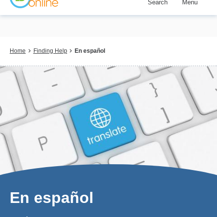
Search
Menu
Skip
to
main
content
Breadcrumb
Home
Finding Help
En español
En español