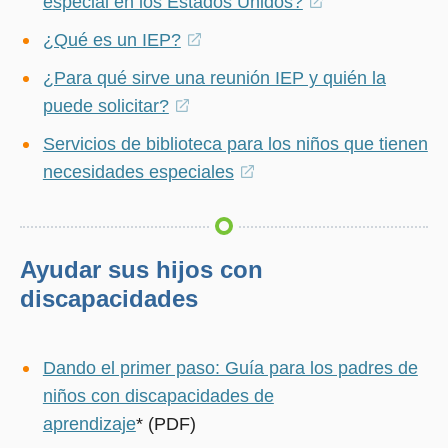
especial en los Estados Unidos?
(opens
in
¿Qué es un IEP?
(opens
a
in
¿Para qué sirve una reunión IEP y quién la
new
a
puede solicitar?
(opens
window)
new
in
Servicios de biblioteca para los niños que tienen
window)
a
necesidades especiales
(opens
new
in
window)
a
new
Ayudar sus hijos con
window)
discapacidades
Dando el primer paso: Guía para los padres de
niños con discapacidades de
aprendizaje
* (PDF)